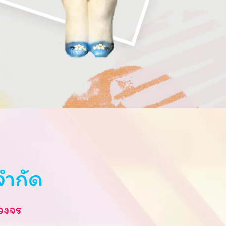
จำกัด
วงจร