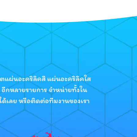
ตแผ่นอะคริลิคสี แผ่นอะคริลิคใส
 อีกหลายรายการ จำหน่ายทั้งใน
าได้เลย หรือติดต่อทีมงานของเรา