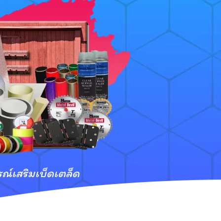
รณ์เสริมเบ็ดเตล็ด