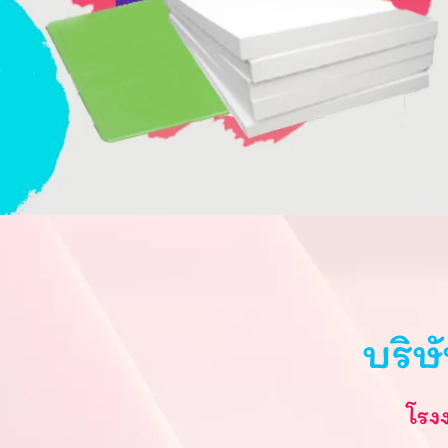
บริษ
โรง