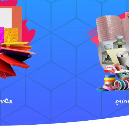
กชนิด
อุปก