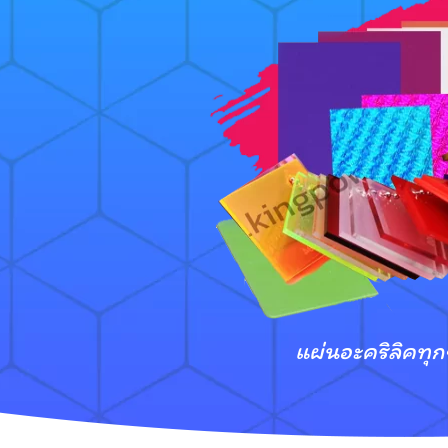
แผ่นอะคริลิคทุ