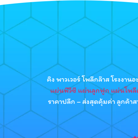
คิง พาวเวอร์ โพลีกล๊าส โรงงาน
แผ่นพีวีซี
แผ่นลูกฟูก
แผ่นโพลี
ราคาปลีก – ส่งสุดคุ้มค่า ลูกค