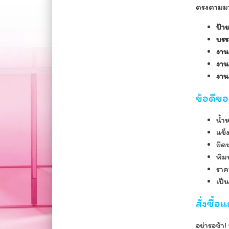
ตรงตามมา
ป้า
บรร
งาน
งาน
งา
ข้อดีข
น้ำ
แข็
ยืด
พิม
ราคา
เป็
สั่งซื้
อย่ารอช้า