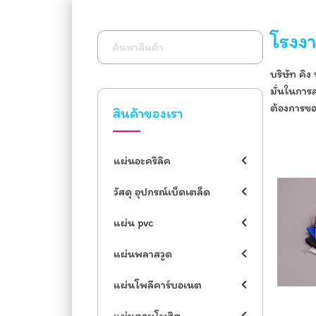
โรงง
บริษัท คิ
มั่นในการ
ต้องการขอ
แผ่นอะคริลิค
วัสดุ อุปกรณ์เบ็ดเตล็ด
แผ่น pvc
แผ่นพลาสวูด
แผ่นโพลีคาร์บอเนต
แผ่นคอมโพสิต