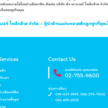
รด้วยความใส่ใจอย่างมืออาชีพ ติดต่อ บริษัท คิง พาวเวอร์ โพลีกล๊าส จำกัด 
ร็จของธุรกิจคุณ
เวอร์ โพลีกล๊าส จำกัด – ผู้นำด้านแผ่นพลาสติกลูกฟูกที่คุณไ
Services
Contact Us
เบอร์ติดต่อ คุณแหม่ม
หลัก
02-755-4600
วกับเรา
า
ช่องทางอื่นๆ
่างสีอะคริลิค
099-427-9999
,
086-374-7000
่างงานขึ้นรูป
081-699-1005
วาม