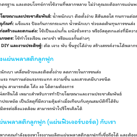
ตรฐาน และตอบโจทย์การใช้งานที่หลากหลาย ไม่ว่าคุณจะต้องการแผ่นพล
ยโฆษณาและประชาสัมพันธ์:
น้ำหนักเบา ติดตั้งง่าย สีสันสดใส ทนทานต
จุภัณฑ์:
แข็งแรง ป้องกันการกระแทก น้ำหนักเบา ช่วยลดต้นทุนการขนส่ง
ก่อสร้างและตกแต่ง:
ใช้เป็นแผ่นกั้น ผนังชั่วคราว หรือวัสดุตกแต่งที่มีควา
เกษตร:
ใช้ทำโรงเรือน เพาะชำ หรือแผงกั้นต่างๆ
น
DIY
และงานประดิษฐ์:
ตัด เจาะ พับ ขึ้นรูปได้ง่าย สร้างสรรค์งานได้หลา
องแผ่นพลาสติกลูกฟูก
หนักเบา เคลื่อนย้ายและติดตั้งง่าย ลดภาระในการขนส่ง
งแรง ทนทานต่อแรงกระแทก ความชื้น และสารเคมีบางชนิด
หยุ่น สามารถดัด โค้ง งอ ได้ตามต้องการ
พ์สกรีนได้ เหมาะสำหรับการทำป้ายโฆษณาและงานประชาสัมพันธ์
ประหยัด เป็นวัสดุที่มีความคุ้มค่าเมื่อเทียบกับคุณสมบัติที่ได้รับ
นมิตรต่อสิ่งแวดล้อม สามารถนำไปรีไซเคิลได้
อแผ่นพลาสติกลูกฟูก (แผ่นฟิวเจอร์บอร์ด) กับเรา
! หากคุณกำลังมองหาโรงงานผลิตแผ่นพลาสติกลูกฟูกที่เชื่อถือได้ และต้อง