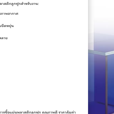
าสติกลูกฟูกสำหรับงาน:
่อสภาพอากาศ
มยืดหยุ่น
กหลาย
การซื้อแผ่นพลาสติกลูกฟูก คุณภาพดี ราคาคุ้มค่า