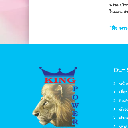
พร้อมบริกา
ในความสำเ
“คิง พาว
Our 
หน้า
เกี่ย
สินค้
ตัวอย
ตัวอย
บทค